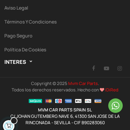
Aviso Legal
Términos Y Condiciones
Pago Seguro
Política De Cookies
INTERES

Facebook
YouTu
I
Copyright © 2025
Mvm Car Parts
.
Todos los derechos reservados. Hecho con
iDiRed
MVM CAR PARTS SPAIN SL
C/ JOHAN GUTEMBERG NAVE 6, 41300 SAN JOSE DE LA
RINCONADA - SEVILLA - CIF B90283060