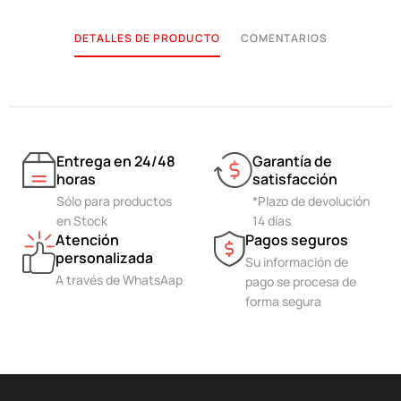
DETALLES DE PRODUCTO
COMENTARIOS
Entrega en 24/48
Garantía de
horas
satisfacción
Sólo para productos
*Plazo de devolución
en Stock
14 días
Atención
Pagos seguros
personalizada
Su información de
A través de WhatsAap
pago se procesa de
forma segura