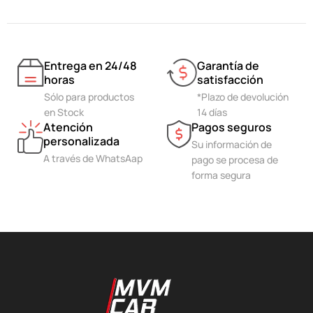
Entrega en 24/48
Garantía de
horas
satisfacción
Sólo para productos
*Plazo de devolución
en Stock
14 días
Atención
Pagos seguros
personalizada
Su información de
A través de WhatsAap
pago se procesa de
forma segura