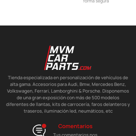
forma segura
Tienda especializada en personalización de vehículos de
alta gama. Accesorios para Audi, Bmw, Mercedes Benz,
Volkswagen, Ferrari, Lamborghini & Porsche. Disponemos
de una gran exposición con más de 500 modelos
diferentes de llantas, kits de carrocería, faros delanteros y
traseros, iluminación led, neumáticos, etc
Comentarios
Tus comentarios nos