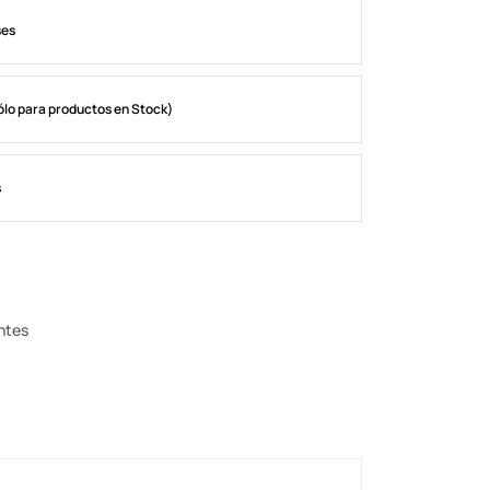
ses
ólo para productos en Stock)
s
entes