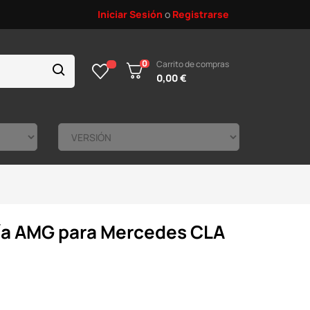
Iniciar Sesión
o
Registrarse
0
Carrito de compras
0,00 €
ría AMG para Mercedes CLA