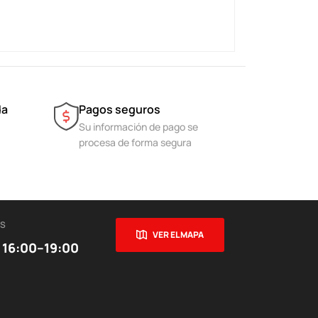
da
Pagos seguros
Su información de pago se
procesa de forma segura
ES
VER EL MAPA
 16:00–19:00