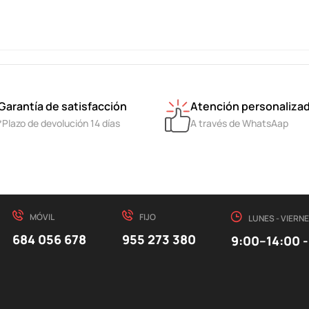
Garantía de satisfacción
Atención personaliza
*Plazo de devolución 14 días
A través de WhatsAap
MÓVIL
FIJO
LUNES - VIERN
684 056 678
955 273 380
9:00–14:00 -