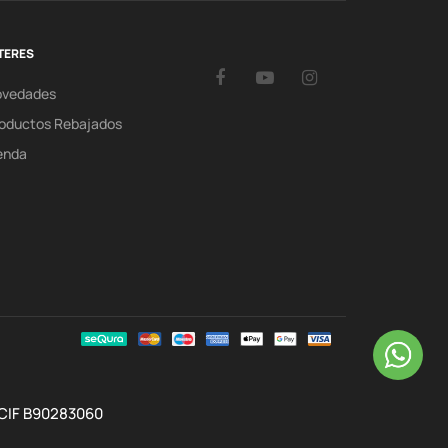
TERES
Facebook
YouTube
Instagram
ovedades
oductos Rebajados
enda
 CIF B90283060