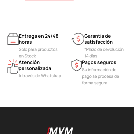
Entrega en 24/48
Garantía de
horas
satisfacción
Sólo para productos
*Plazo de devolución
en Stock
14 días
Atención
Pagos seguros
personalizada
Su información de
A través de WhatsAap
pago se procesa de
forma segura