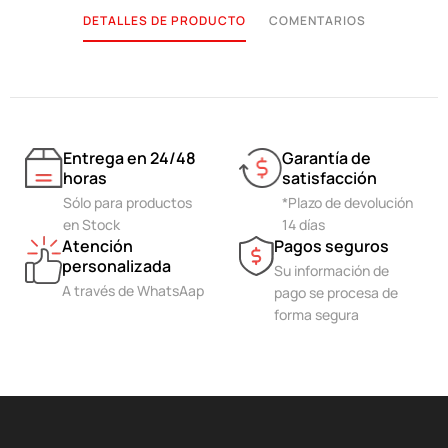
DETALLES DE PRODUCTO
COMENTARIOS
Entrega en 24/48
Garantía de
horas
satisfacción
Sólo para productos
*Plazo de devolución
en Stock
14 días
Atención
Pagos seguros
personalizada
Su información de
A través de WhatsAap
pago se procesa de
forma segura