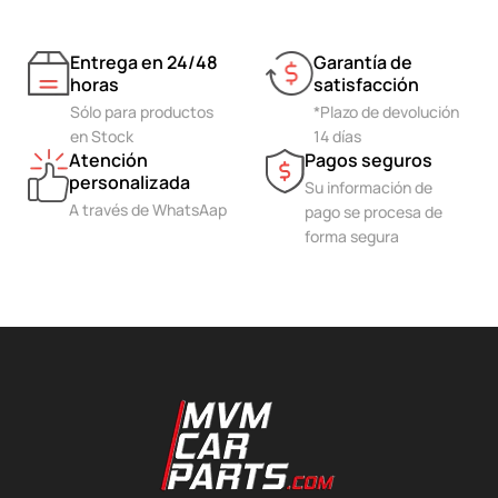
Entrega en 24/48
Garantía de
horas
satisfacción
Sólo para productos
*Plazo de devolución
en Stock
14 días
Atención
Pagos seguros
personalizada
Su información de
A través de WhatsAap
pago se procesa de
forma segura