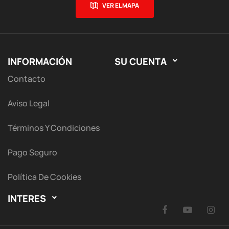
VER EL MAPA
INFORMACIÓN
SU CUENTA

Contacto
Aviso Legal
Términos Y Condiciones
Pago Seguro
Política De Cookies
INTERES

Facebook
YouTu
I