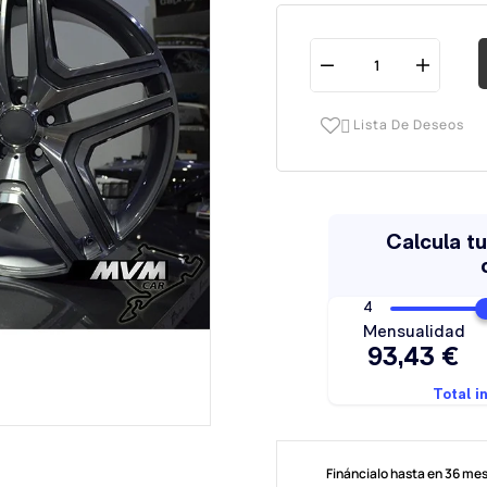
Lista De Deseos

Fináncialo hasta en 36 me