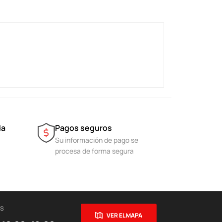
da
Pagos seguros
Su información de pago se
procesa de forma segura
ES
VER EL MAPA