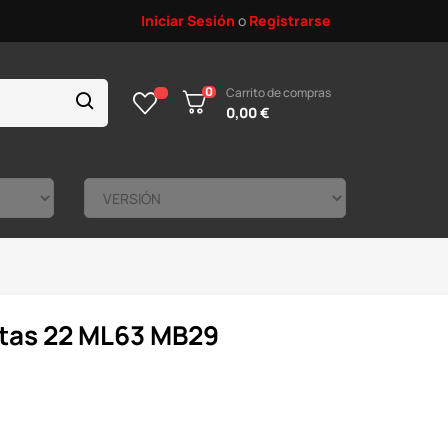
Iniciar Sesión
o
Registrarse
0
Carrito de compras
0,00 €
ntas 22 ML63 MB29