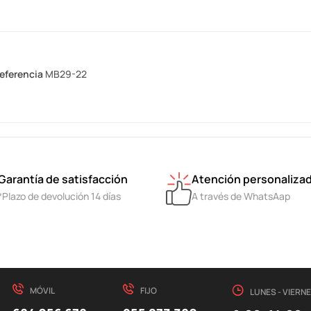
eferencia
MB29-22
Garantía de satisfacción
Atención personaliza
*Plazo de devolución 14 días
A través de WhatsAap
MÓVIL
FIJO
LUNES - VIERN