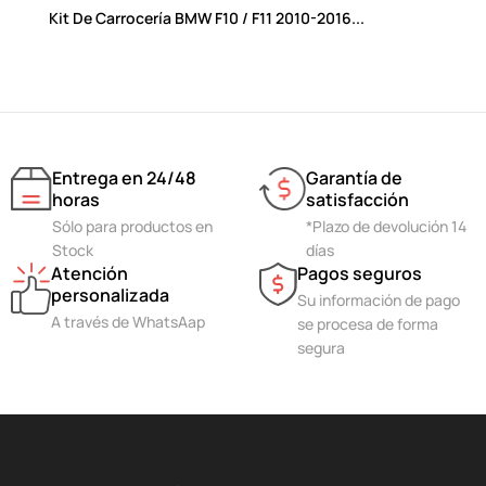
Kit De Carrocería BMW F10 / F11 2010-2016...
Entrega en 24/48
Garantía de
horas
satisfacción
Sólo para productos en
*Plazo de devolución 14
Stock
días
Atención
Pagos seguros
personalizada
Su información de pago
A través de WhatsAap
se procesa de forma
segura