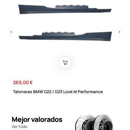
‹
›
269,00 €
Precio
Taloneras BMW G22 / G23 Look M Performance
Mejor valorados
Ver todo