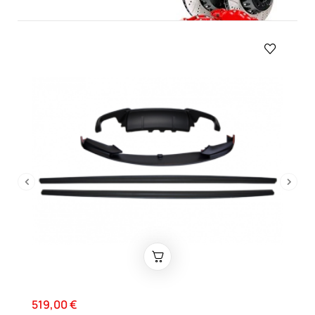
‹
›
519,00 €
Precio