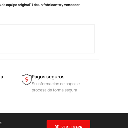
de equipo original") de un fabricante y vendedor
da
Pagos seguros
Su información de pago se
procesa de forma segura
ES
VER EL MAPA