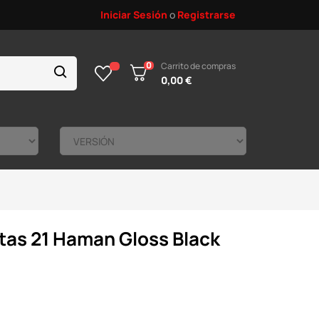
Iniciar Sesión
o
Registrarse
0
Carrito de compras
0,00 €
tas 21 Haman Gloss Black