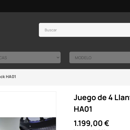
ack HA01
Juego de 4 Llan
HA01
1.199,00 €