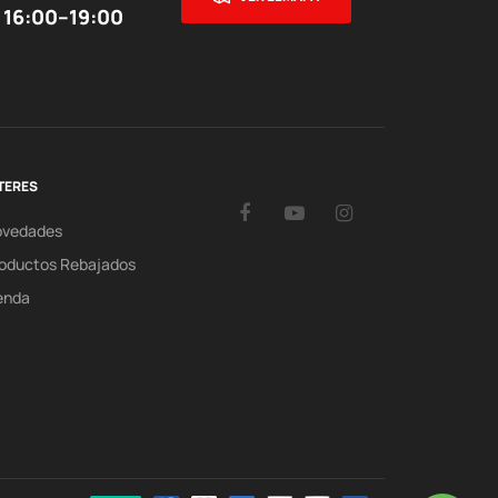
 16:00–19:00
TERES
Facebook
YouTube
Instagram
ovedades
oductos Rebajados
enda