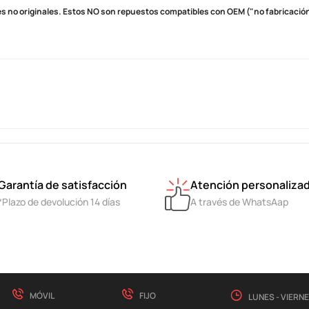
s no originales.
Estos NO son repuestos compatibles con OEM ("no fabricación 
Garantía de satisfacción
Atención personaliza
*Plazo de devolución 14 días
A través de WhatsAap
MÓVIL
FIJO
LUNES - VIERN