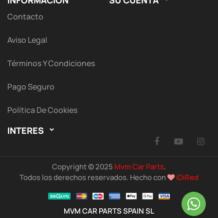
INFORMACIÓN
SU CUENTA
Contacto
Aviso Legal
Términos Y Condiciones
Pago Seguro
Política De Cookies
INTERES

Facebook
YouTu
I
Copyright © 2025
Mvm Car Parts
.
Todos los derechos reservados. Hecho con
iDiRed
MVM CAR PARTS SPAIN SL