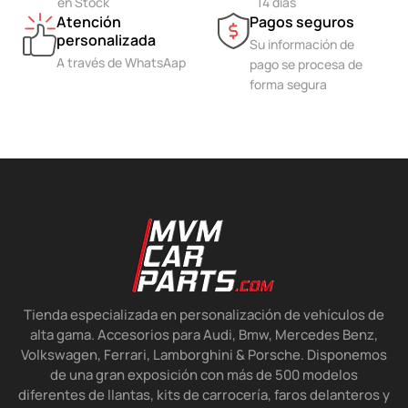
en Stock
14 días
Atención
Pagos seguros
personalizada
Su información de
A través de WhatsAap
pago se procesa de
forma segura
Tienda especializada en personalización de vehículos de
alta gama. Accesorios para Audi, Bmw, Mercedes Benz,
Volkswagen, Ferrari, Lamborghini & Porsche. Disponemos
de una gran exposición con más de 500 modelos
diferentes de llantas, kits de carrocería, faros delanteros y