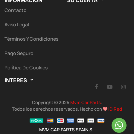
INFORMACIÓN
SU CUENTA
Contacto
Aviso Legal
Términos Y Condiciones
Pago Seguro
Política De Cookies
INTERES

Facebook
YouTu
I
Copyright © 2025
Mvm Car Parts
.
Todos los derechos reservados. Hecho con
iDiRed
MVM CAR PARTS SPAIN SL