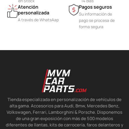
en Stock
14 días
Atención
Pagos seguros
personalizada
Su información de
A través de WhatsAap
pago se procesa de
forma segura
Tienda especializada en personalización de vehículos de
alta gama. Accesorios para Audi, Bmw, Mercedes Benz,
Volkswagen, Ferrari, Lamborghini & Porsche. Disponemos
de una gran exposición con más de 500 modelos
diferentes de llantas, kits de carrocería, faros delanteros y