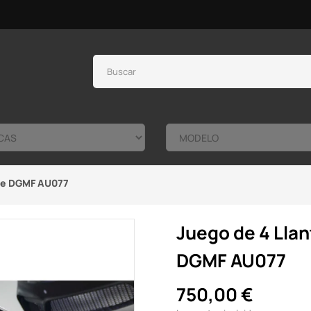
nce DGMF AU077
Juego de 4 Lla
DGMF AU077
750,00 €