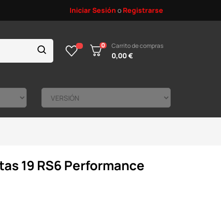
Iniciar Sesión
o
Registrarse
0
Carrito de compras
0,00 €
ntas 19 RS6 Performance