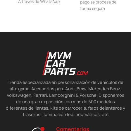
A través de WhatsAap
pago se procesa de
forma segura
Tienda especializada en personalización de vehículos de
alta gama. Accesorios para Audi, Bmw, Mercedes Benz,
Volkswagen, Ferrari, Lamborghini & Porsche. Disponemos
de una gran exposición con más de 500 modelos
diferentes de llantas, kits de carrocería, faros delanteros y
traseros, iluminación led, neumáticos, etc
Comentarios