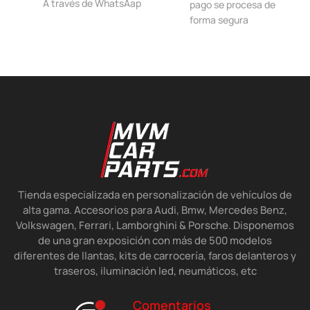
A través de WhatsAap
pago se procesa de
forma segura
Tienda especializada en personalización de vehículos de
alta gama. Accesorios para Audi, Bmw, Mercedes Benz,
Volkswagen, Ferrari, Lamborghini & Porsche. Disponemos
de una gran exposición con más de 500 modelos
diferentes de llantas, kits de carrocería, faros delanteros y
traseros, iluminación led, neumáticos, etc
Comentarios