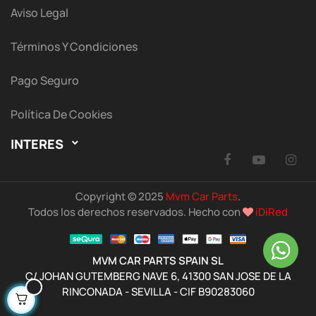
Aviso Legal
Términos Y Condiciones
Pago Seguro
Política De Cookies
INTERES

Facebook
YouTu
I
Copyright © 2025
Mvm Car Parts
.
Todos los derechos reservados. Hecho con
iDiRed
MVM CAR PARTS SPAIN SL
C/ JOHAN GUTEMBERG NAVE 6, 41300 SAN JOSE DE LA
RINCONADA - SEVILLA - CIF B90283060