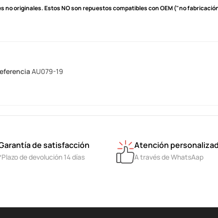
s no originales.
Estos NO son repuestos compatibles con OEM ("no fabricación 
eferencia
AU079-19
Garantía de satisfacción
Atención personaliza
*Plazo de devolución 14 días
A través de WhatsAap