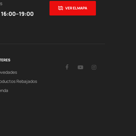
ES
VER EL MAPA
 16:00–19:00
TERES
Facebook
YouTube
Instagram
ovedades
oductos Rebajados
enda