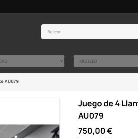
ate AU079
Juego de 4 Llan
AU079
750,00 €