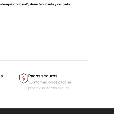
de equipo original") de un fabricante y vendedor
da
Pagos seguros
Su información de pago se
procesa de forma segura