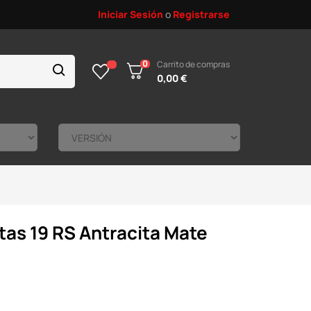
Iniciar Sesión
o
Registrarse
0
Carrito de compras
0,00 €
tas 19 RS Antracita Mate