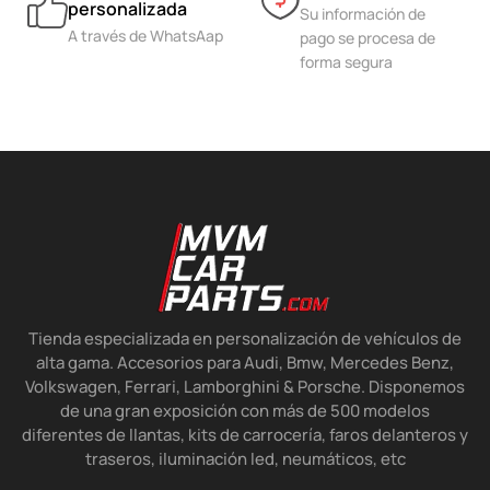
personalizada
Su información de
A través de WhatsAap
pago se procesa de
forma segura
Tienda especializada en personalización de vehículos de
alta gama. Accesorios para Audi, Bmw, Mercedes Benz,
Volkswagen, Ferrari, Lamborghini & Porsche. Disponemos
de una gran exposición con más de 500 modelos
diferentes de llantas, kits de carrocería, faros delanteros y
traseros, iluminación led, neumáticos, etc