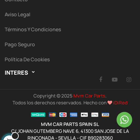
Aviso Legal
Términos Y Condiciones
Pago Seguro
Política De Cookies
INTERES

Facebook
YouTu
I
Copyright © 2025
Mvm Car Parts
.
Todos los derechos reservados. Hecho con
iDiRed
MVM CAR PARTS SPAIN SL
C/ JOHAN GUTEMBERG NAVE 6, 41300 SAN JOSE DE LA
RINCONADA - SEVILLA - CIF B90283060