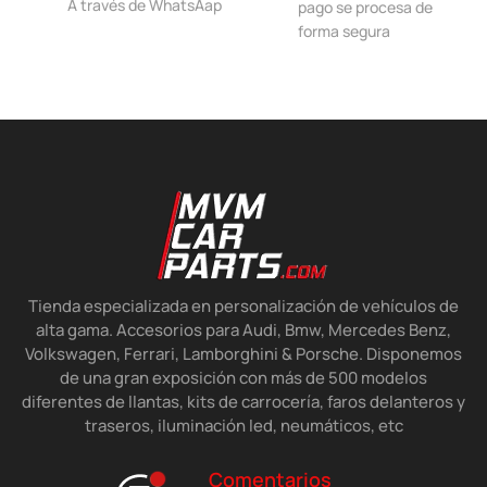
A través de WhatsAap
pago se procesa de
forma segura
Tienda especializada en personalización de vehículos de
alta gama. Accesorios para Audi, Bmw, Mercedes Benz,
Volkswagen, Ferrari, Lamborghini & Porsche. Disponemos
de una gran exposición con más de 500 modelos
diferentes de llantas, kits de carrocería, faros delanteros y
traseros, iluminación led, neumáticos, etc
Comentarios