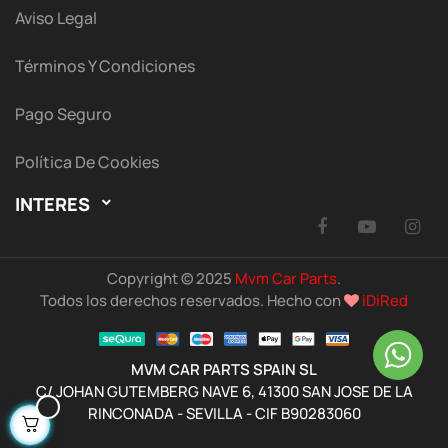
Aviso Legal
Términos Y Condiciones
Pago Seguro
Política De Cookies
INTERES

Facebook
YouTu
I
Copyright © 2025
Mvm Car Parts
.
Todos los derechos reservados. Hecho con
iDiRed
MVM CAR PARTS SPAIN SL
C/ JOHAN GUTEMBERG NAVE 6, 41300 SAN JOSE DE LA
RINCONADA - SEVILLA - CIF B90283060