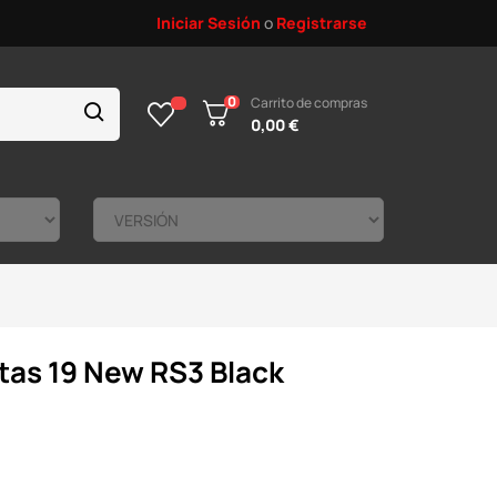
Iniciar Sesión
o
Registrarse
0
Carrito de compras
0,00 €
tas 19 New RS3 Black