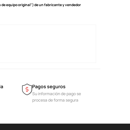
de equipo original") de un fabricante y vendedor
da
Pagos seguros
Su información de pago se
procesa de forma segura