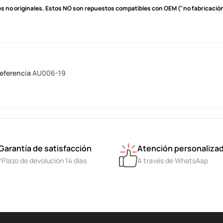
s no originales.
Estos NO son repuestos compatibles con OEM ("no fabricación 
eferencia
AU006-19
Garantía de satisfacción
Atención personaliza
*Plazo de devolución 14 días
A través de WhatsAap