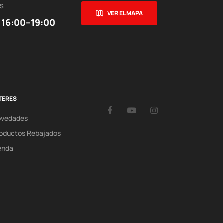
ES
VER EL MAPA
 16:00–19:00
TERES
Facebook
YouTube
Instagram
ovedades
oductos Rebajados
enda