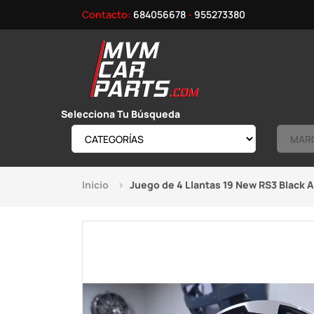
Contacto:
684056678
-
955273380
Selecciona Tu Búsqueda
Inicio
Juego de 4 Llantas 19 New RS3 Black