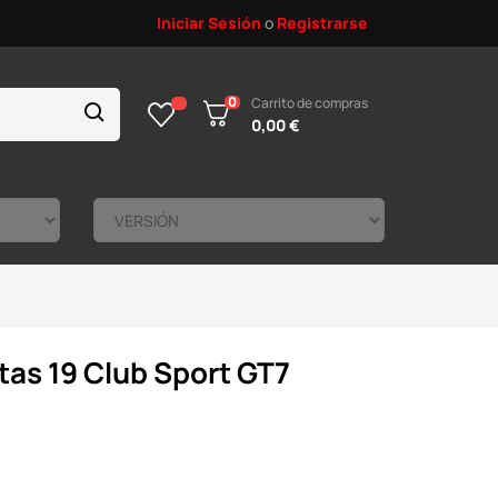
Iniciar Sesión
o
Registrarse
0
Carrito de compras
0,00 €
tas 19 Club Sport GT7