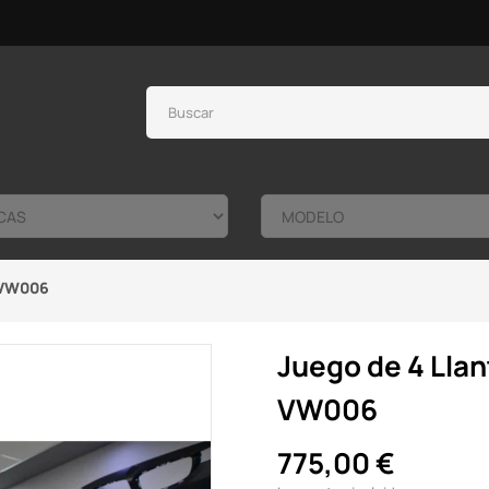
7 VW006
Juego de 4 Llan
VW006
775,00 €