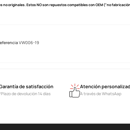
s no originales.
Estos NO son repuestos compatibles con OEM ("no fabricación 
eferencia
VW006-19
Garantía de satisfacción
Atención personaliza
*Plazo de devolución 14 días
A través de WhatsAap