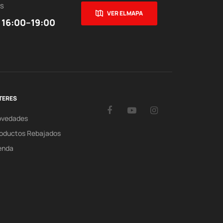
ES
VER EL MAPA
 16:00–19:00
TERES
Facebook
YouTube
Instagram
ovedades
oductos Rebajados
enda