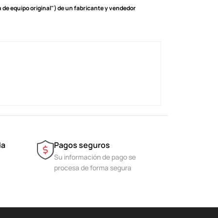
de equipo original") de un fabricante y vendedor
da
Pagos seguros
Su información de pago se
procesa de forma segura