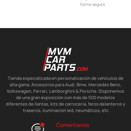
forma segura
Tienda especializada en personalización de vehículos de
alta gama. Accesorios para Audi, Bmw, Mercedes Benz,
Volkswagen, Ferrari, Lamborghini & Porsche. Disponemos
de una gran exposición con más de 500 modelos
diferentes de llantas, kits de carrocería, faros delanteros y
traseros, iluminación led, neumáticos, etc
Comentarios