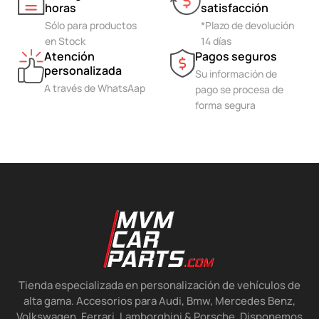
horas
satisfacción
Sólo para productos
*Plazo de devolución
en Stock
14 días
Atención
Pagos seguros
personalizada
Su información de
A través de WhatsAap
pago se procesa de
forma segura
Tienda especializada en personalización de vehículos de
alta gama. Accesorios para Audi, Bmw, Mercedes Benz,
Volkswagen, Ferrari, Lamborghini & Porsche. Disponemos