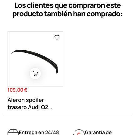
Los clientes que compraron este
producto también han comprado:
109,00 €
Precio
Aleron spoiler
trasero Audi Q2
+2016 Negro Brillo
Entrega en 24/48
Garantía de