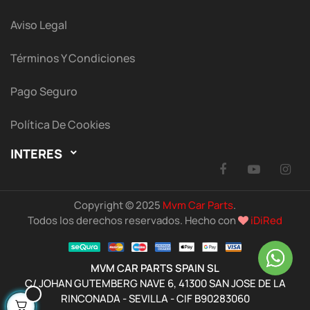
Aviso Legal
Términos Y Condiciones
Pago Seguro
Política De Cookies
INTERES

Facebook
YouTu
I
Copyright © 2025
Mvm Car Parts
.
Todos los derechos reservados. Hecho con
iDiRed
MVM CAR PARTS SPAIN SL
C/ JOHAN GUTEMBERG NAVE 6, 41300 SAN JOSE DE LA
RINCONADA - SEVILLA - CIF B90283060