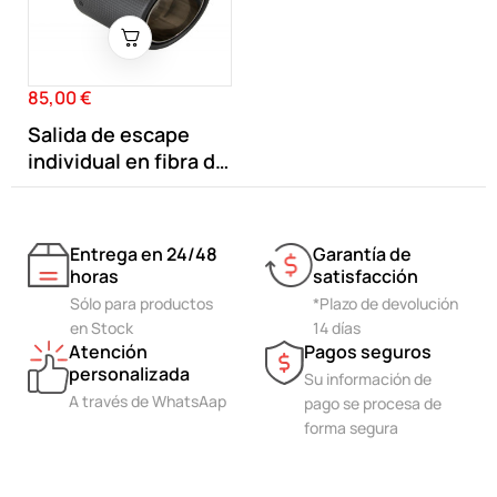
85,00 €
Precio
Salida de escape
individual en fibra de
carbono...
Entrega en 24/48
Garantía de
horas
satisfacción
Sólo para productos
*Plazo de devolución
en Stock
14 días
Atención
Pagos seguros
personalizada
Su información de
A través de WhatsAap
pago se procesa de
forma segura