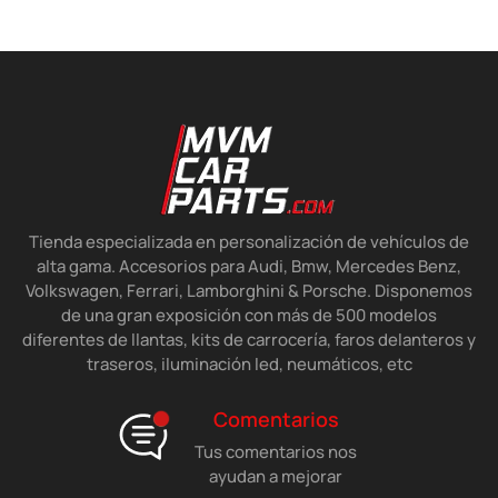
Tienda especializada en personalización de vehículos de
alta gama. Accesorios para Audi, Bmw, Mercedes Benz,
Volkswagen, Ferrari, Lamborghini & Porsche. Disponemos
de una gran exposición con más de 500 modelos
diferentes de llantas, kits de carrocería, faros delanteros y
traseros, iluminación led, neumáticos, etc
Comentarios
Tus comentarios nos
ayudan a mejorar