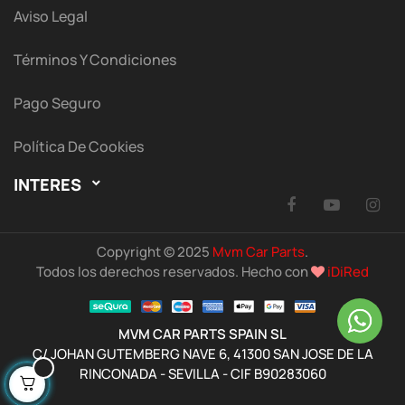
Aviso Legal
Términos Y Condiciones
Pago Seguro
Política De Cookies
INTERES

Facebook
YouTu
I
Copyright © 2025
Mvm Car Parts
.
Todos los derechos reservados. Hecho con
iDiRed
MVM CAR PARTS SPAIN SL
C/ JOHAN GUTEMBERG NAVE 6, 41300 SAN JOSE DE LA
RINCONADA - SEVILLA - CIF B90283060