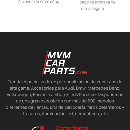
A través de WhatsAap
pago se procesa de
forma segura
Tienda especializada en personalización de vehículos de
alta gama. Accesorios para Audi, Bmw, Mercedes Benz,
Volkswagen, Ferrari, Lamborghini & Porsche. Disponemos
de una gran exposición con más de 500 modelos
diferentes de llantas, kits de carrocería, faros delanteros y
traseros, iluminación led, neumáticos, etc
Comentarios