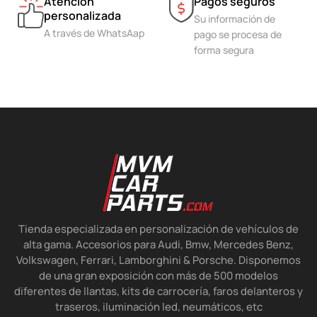
Atención
Pagos seguros
personalizada
Su información de
A través de WhatsAap
pago se procesa de
forma segura
Tienda especializada en personalización de vehículos de
alta gama. Accesorios para Audi, Bmw, Mercedes Benz,
Volkswagen, Ferrari, Lamborghini & Porsche. Disponemos
de una gran exposición con más de 500 modelos
diferentes de llantas, kits de carrocería, faros delanteros y
traseros, iluminación led, neumáticos, etc