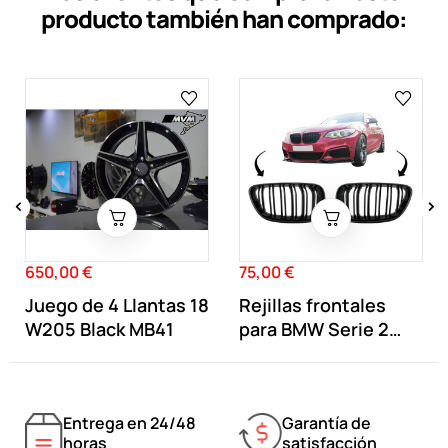
producto también han comprado:
‹
›
650,00 €
75,00 €
Precio
Precio
Juego de 4 Llantas 18
Rejillas frontales
W205 Black MB41
para BMW Serie 2
F22 F23 F87...
Entrega en 24/48
Garantía de
horas
satisfacción