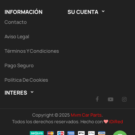
INFORMACIÓN
SU CUENTA

Contacto
Aviso Legal
Términos Y Condiciones
Pago Seguro
Política De Cookies
INTERES

Facebook
YouTu
I
Copyright © 2025
Mvm Car Parts
.
Todos los derechos reservados. Hecho con
iDiRed