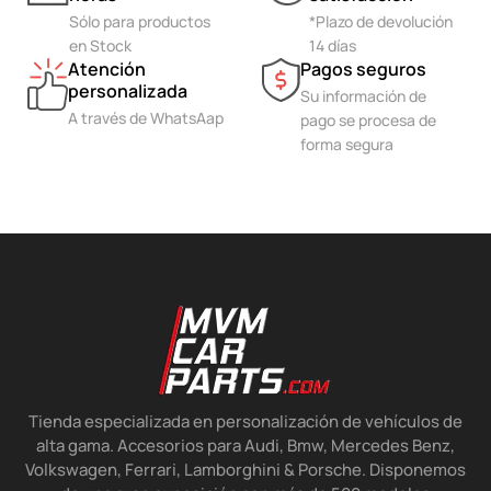
Sólo para productos
*Plazo de devolución
en Stock
14 días
Atención
Pagos seguros
personalizada
Su información de
A través de WhatsAap
pago se procesa de
forma segura
Tienda especializada en personalización de vehículos de
alta gama. Accesorios para Audi, Bmw, Mercedes Benz,
Volkswagen, Ferrari, Lamborghini & Porsche. Disponemos