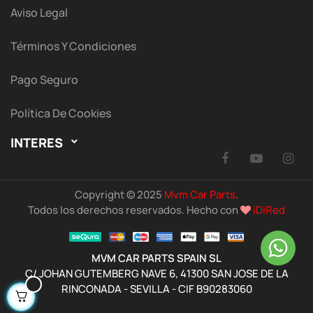
Aviso Legal
Términos Y Condiciones
Pago Seguro
Política De Cookies
INTERES

Facebook
YouTu
I
Copyright © 2025
Mvm Car Parts
.
Todos los derechos reservados. Hecho con
iDiRed
MVM CAR PARTS SPAIN SL
C/ JOHAN GUTEMBERG NAVE 6, 41300 SAN JOSE DE LA
RINCONADA - SEVILLA - CIF B90283060