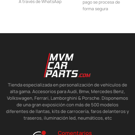
A través de WhatsAap
pago se procesa de
forma segura
Tienda especializada en personalización de vehículos de
alta gama. Accesorios para Audi, Bmw, Mercedes Benz,
Volkswagen, Ferrari, Lamborghini & Porsche. Disponemos
de una gran exposición con más de 500 modelos
diferentes de llantas, kits de carrocería, faros delanteros y
traseros, iluminación led, neumáticos, etc
Comentarios