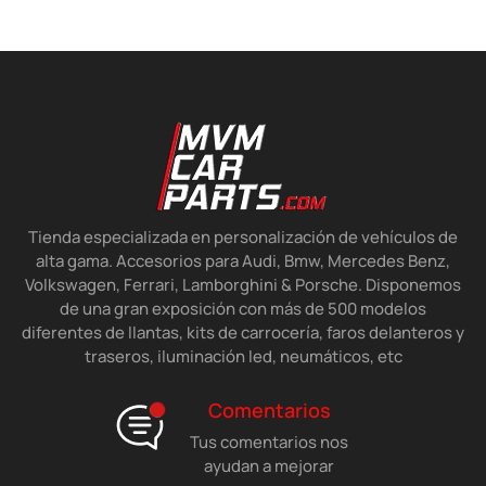
Tienda especializada en personalización de vehículos de
alta gama. Accesorios para Audi, Bmw, Mercedes Benz,
Volkswagen, Ferrari, Lamborghini & Porsche. Disponemos
de una gran exposición con más de 500 modelos
diferentes de llantas, kits de carrocería, faros delanteros y
traseros, iluminación led, neumáticos, etc
Comentarios
Tus comentarios nos
ayudan a mejorar