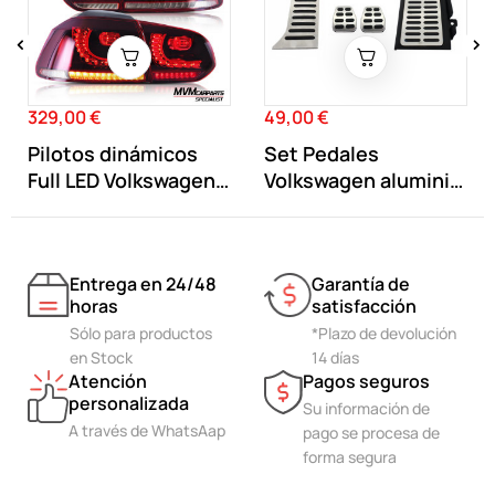
‹
›
329,00 €
49,00 €
Precio
Precio
Pilotos dinámicos
Set Pedales
Full LED Volkswagen
Volkswagen aluminio
Golf VI 6
Manual
Entrega en 24/48
Garantía de
horas
satisfacción
Sólo para productos
*Plazo de devolución
en Stock
14 días
Atención
Pagos seguros
personalizada
Su información de
A través de WhatsAap
pago se procesa de
forma segura