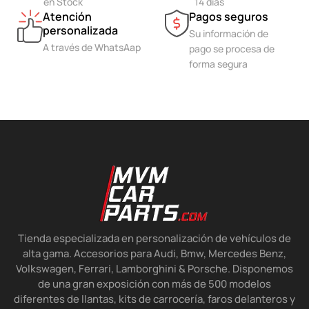
en Stock
14 días
Atención
Pagos seguros
personalizada
Su información de
A través de WhatsAap
pago se procesa de
forma segura
Tienda especializada en personalización de vehículos de
alta gama. Accesorios para Audi, Bmw, Mercedes Benz,
Volkswagen, Ferrari, Lamborghini & Porsche. Disponemos
de una gran exposición con más de 500 modelos
diferentes de llantas, kits de carrocería, faros delanteros y