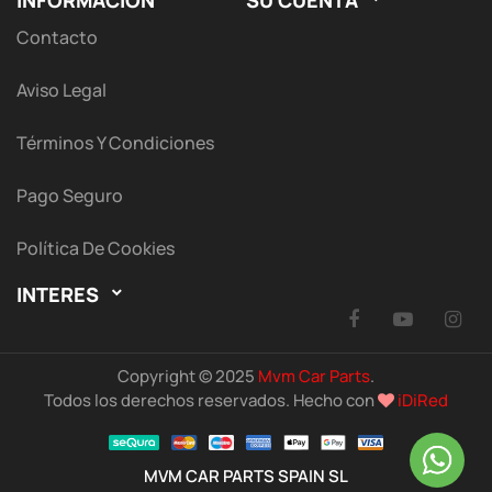
INFORMACIÓN
SU CUENTA
Contacto
Aviso Legal
Términos Y Condiciones
Pago Seguro
Política De Cookies
INTERES

Facebook
YouTu
I
Copyright © 2025
Mvm Car Parts
.
Todos los derechos reservados. Hecho con
iDiRed
MVM CAR PARTS SPAIN SL