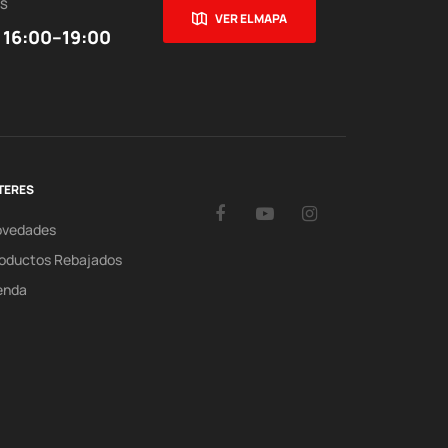
ES
VER EL MAPA
 16:00–19:00
TERES
Facebook
YouTube
Instagram
ovedades
oductos Rebajados
enda