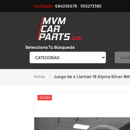
Contacto:
684056678
-
955273380
Selecciona Tu Búsqueda
Inicio
Juego de 4 Llantas 18 Alpina Silver BM
-50,00 €