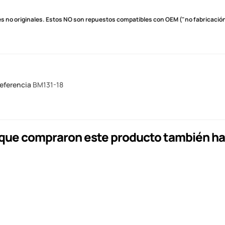
s no originales.
Estos NO son repuestos compatibles con OEM ("no fabricación 
eferencia
BM131-18
s que compraron este producto también h