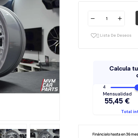
Lista De Deseos

Fináncialo hasta en 36 me