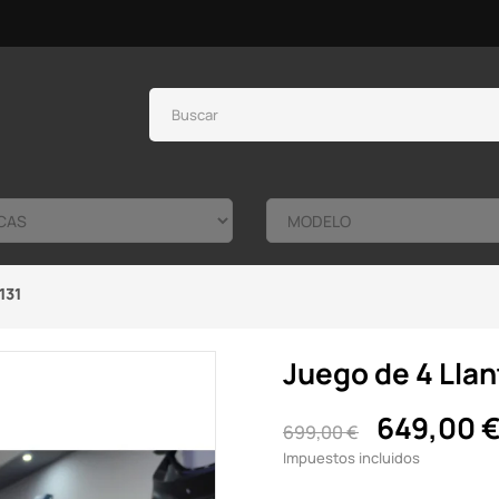
131
Juego de 4 Llan
649,00 
699,00 €
Impuestos incluidos