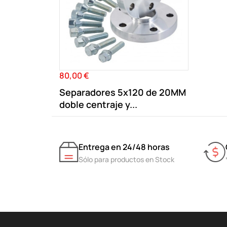
80,00 €
Precio
Separadores 5x120 de 20MM
doble centraje y...
Entrega en 24/48 horas
Sólo para productos en Stock