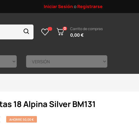
Iniciar Sesión
o
Registrarse
0
Carrito de compras
0,00 €
tas 18 Alpina Silver BM131
€
AHORRE 50,00 €