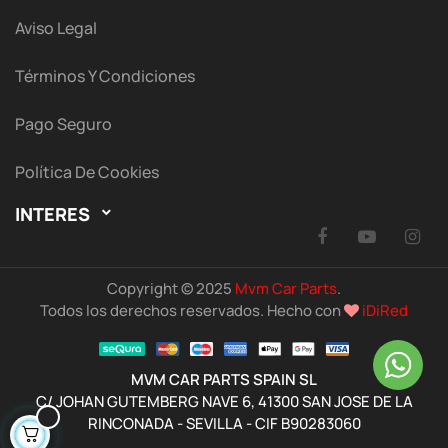
Aviso Legal
Términos Y Condiciones
Pago Seguro
Política De Cookies
INTERES

Facebook
YouTu
I
Copyright © 2025
Mvm Car Parts
.
Todos los derechos reservados. Hecho con
iDiRed
MVM CAR PARTS SPAIN SL
C/ JOHAN GUTEMBERG NAVE 6, 41300 SAN JOSE DE LA
RINCONADA - SEVILLA - CIF B90283060