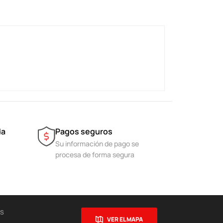
da
Pagos seguros
Su información de pago se
procesa de forma segura
ES
VER EL MAPA