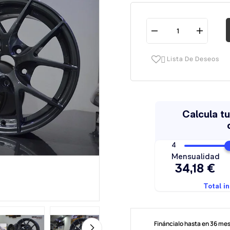
Lista De Deseos

Fináncialo hasta en 36 me