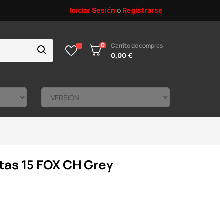
Iniciar Sesión
o
Registrarse
0
Carrito de compras
0,00 €
tas 15 FOX CH Grey