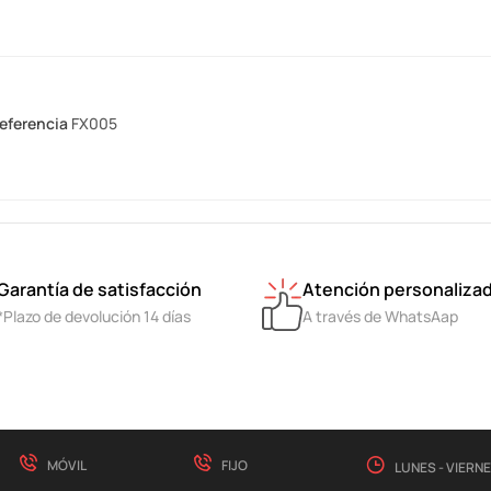
eferencia
FX005
Garantía de satisfacción
Atención personaliza
*Plazo de devolución 14 días
A través de WhatsAap
MÓVIL
FIJO
LUNES - VIERN