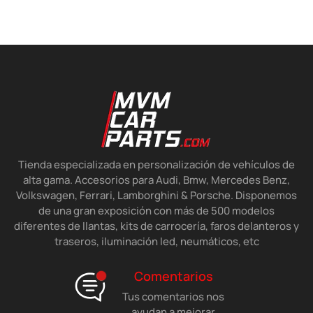
Tienda especializada en personalización de vehículos de
alta gama. Accesorios para Audi, Bmw, Mercedes Benz,
Volkswagen, Ferrari, Lamborghini & Porsche. Disponemos
de una gran exposición con más de 500 modelos
diferentes de llantas, kits de carrocería, faros delanteros y
traseros, iluminación led, neumáticos, etc
Comentarios
Tus comentarios nos
ayudan a mejorar