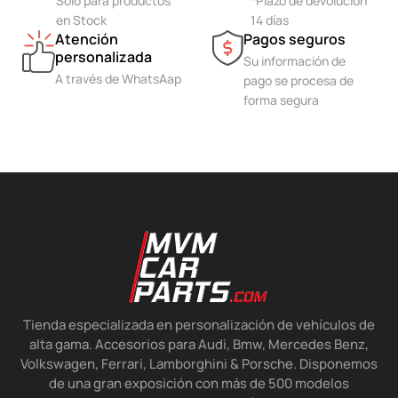
Sólo para productos
*Plazo de devolución
en Stock
14 días
Atención
Pagos seguros
personalizada
Su información de
A través de WhatsAap
pago se procesa de
forma segura
Tienda especializada en personalización de vehículos de
alta gama. Accesorios para Audi, Bmw, Mercedes Benz,
Volkswagen, Ferrari, Lamborghini & Porsche. Disponemos
de una gran exposición con más de 500 modelos