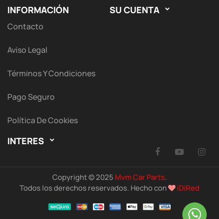
INFORMACIÓN
SU CUENTA

Contacto
Aviso Legal
Términos Y Condiciones
Pago Seguro
Política De Cookies
INTERES

Facebook
YouTu
I
Copyright © 2025
Mvm Car Parts
.
Todos los derechos reservados. Hecho con
iDiRed