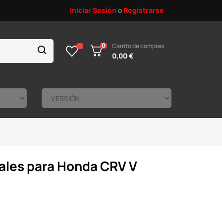
Iniciar Sesión
o
Registrarse
0
Carrito de compras
0,00 €
rales para Honda CRV V