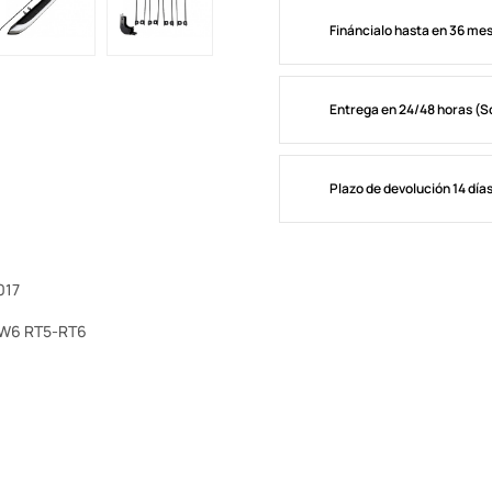
Fináncialo hasta en 36 me
Entrega en 24/48 horas (S
Plazo de devolución 14 día
2017
RW6 RT5-RT6