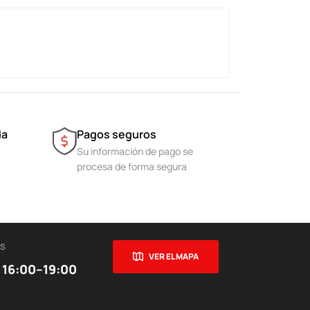
da
Pagos seguros
Su información de pago se
procesa de forma segura
ES
VER EL MAPA
 16:00–19:00