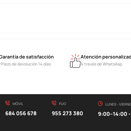
Garantía de satisfacción
Atención personaliza
*Plazo de devolución 14 días
A través de WhatsAap
MÓVIL
FIJO
LUNES - VIERN
684 056 678
955 273 380
9:00–14:00 -