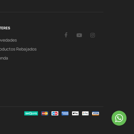
TERES
Facebook
YouTube
Instagram
ovedades
oductos Rebajados
enda