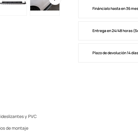
Fináncialo hasta en 36 me
Entrega en 24/48 horas (S
Plazo de devolución 14 día
tideslizantes y PVC
rios de montaje