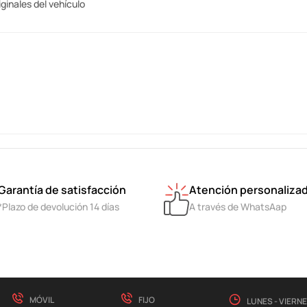
iginales del vehículo
Garantía de satisfacción
Atención personaliza
*Plazo de devolución 14 días
A través de WhatsAap
MÓVIL
FIJO
LUNES - VIERN