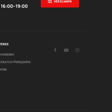
VER EL MAPA
 16:00–19:00
TERES
Facebook
YouTube
Instagram
ovedades
oductos Rebajados
enda