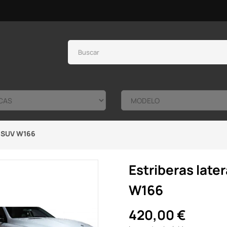
E SUV W166
Estriberas lat
W166
420,00 €