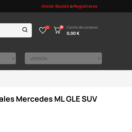
Iniciar Sesión
o
Registrarse
0
Carrito de compras
0,00 €
erales Mercedes ML GLE SUV