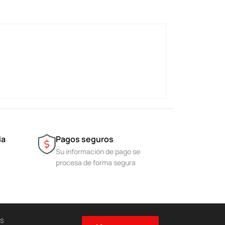
da
Pagos seguros
Su información de pago se
procesa de forma segura
ES