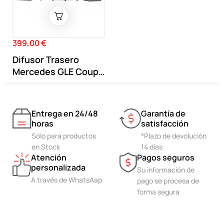
399,00 €
Precio
Difusor Trasero
Mercedes GLE Coupé
C292 Look...
Entrega en 24/48
Garantía de
horas
satisfacción
Sólo para productos
*Plazo de devolución
en Stock
14 días
Atención
Pagos seguros
personalizada
Su información de
A través de WhatsAap
pago se procesa de
forma segura