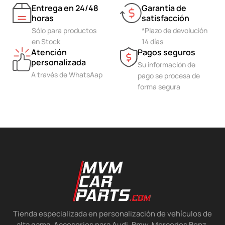
Entrega en 24/48
Garantía de
horas
satisfacción
Sólo para productos
*Plazo de devolución
en Stock
14 días
Atención
Pagos seguros
personalizada
Su información de
A través de WhatsAap
pago se procesa de
forma segura
Tienda especializada en personalización de vehículos de
alta gama. Accesorios para Audi, Bmw, Mercedes Benz,