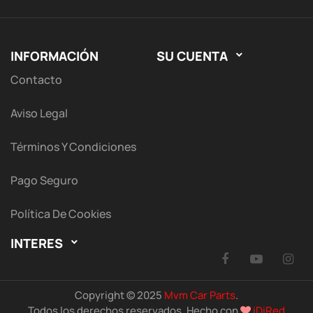
INFORMACIÓN
SU CUENTA

Contacto
Aviso Legal
Términos Y Condiciones
Pago Seguro
Política De Cookies
INTERES

Facebook
YouTu
I
Copyright © 2025
Mvm Car Parts
.
Todos los derechos reservados. Hecho con
iDiRed