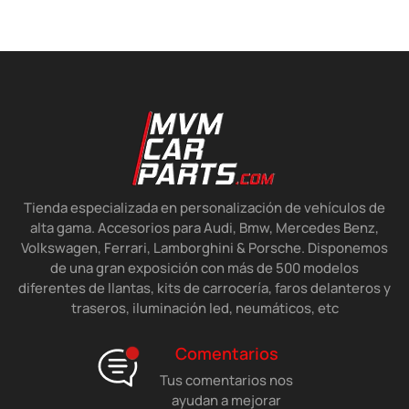
Tienda especializada en personalización de vehículos de
alta gama. Accesorios para Audi, Bmw, Mercedes Benz,
Volkswagen, Ferrari, Lamborghini & Porsche. Disponemos
de una gran exposición con más de 500 modelos
diferentes de llantas, kits de carrocería, faros delanteros y
traseros, iluminación led, neumáticos, etc
Comentarios
Tus comentarios nos
ayudan a mejorar