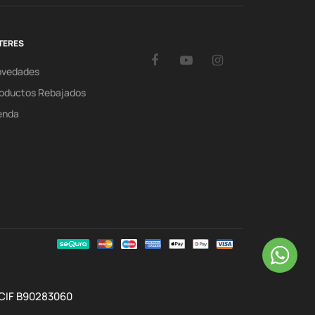
TERES
Facebook
YouTube
Instagram
ovedades
oductos Rebajados
enda
 CIF B90283060