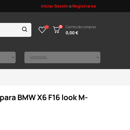
Iniciar Sesión
o
Registrarse
0
Carrito de compras
0,00 €
 para BMW X6 F16 look M-