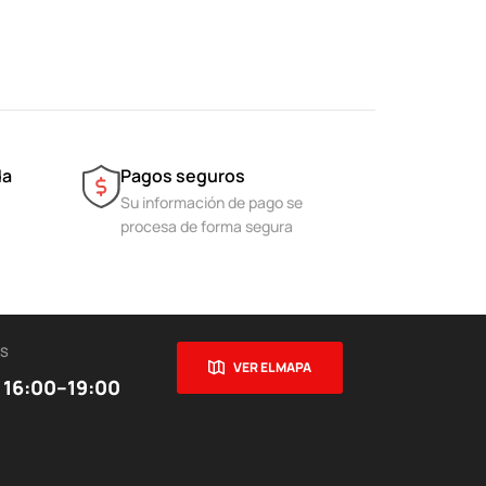
da
Pagos seguros
Su información de pago se
procesa de forma segura
ES
VER EL MAPA
 16:00–19:00