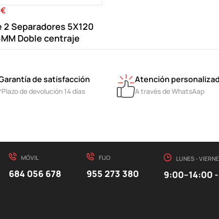
 €
e 2 Separadores 5X120
5MM Doble centraje
Garantía de satisfacción
Atención personaliza
*Plazo de devolución 14 días
A través de WhatsAap
MÓVIL
FIJO
LUNES - VIERN
684 056 678
955 273 380
9:00–14:00 -