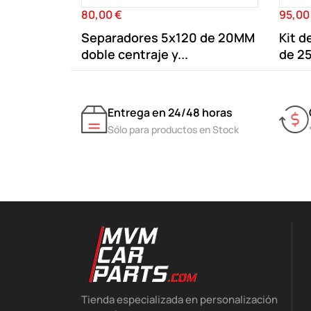
80,00 €
95,00
Precio
Precio
Separadores 5x120 de 20MM
Kit d
doble centraje y...
de 2
Entrega en 24/48 horas
Sólo para productos en Stock
Tienda especializada en personalización