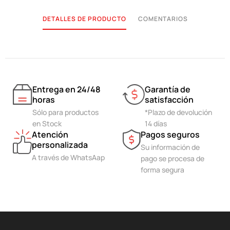
DETALLES DE PRODUCTO
COMENTARIOS
Entrega en 24/48
Garantía de
horas
satisfacción
Sólo para productos
*Plazo de devolución
en Stock
14 días
Atención
Pagos seguros
personalizada
Su información de
A través de WhatsAap
pago se procesa de
forma segura