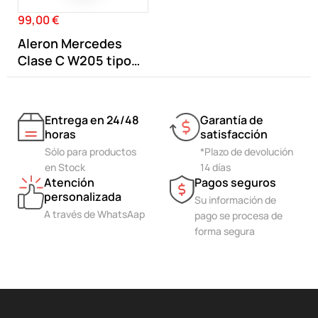
99,00 €
Precio
Aleron Mercedes
Clase C W205 tipo
C63 Negro Brillo
Entrega en 24/48
Garantía de
horas
satisfacción
Sólo para productos
*Plazo de devolución
en Stock
14 días
Atención
Pagos seguros
personalizada
Su información de
A través de WhatsAap
pago se procesa de
forma segura