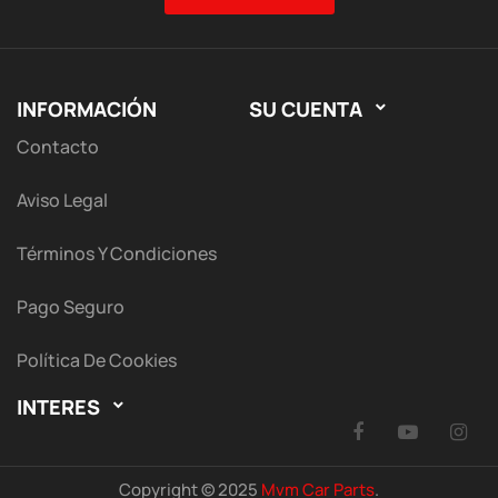
INFORMACIÓN
SU CUENTA

Contacto
Aviso Legal
Términos Y Condiciones
Pago Seguro
Política De Cookies
INTERES

Facebook
YouTu
I
Copyright © 2025
Mvm Car Parts
.