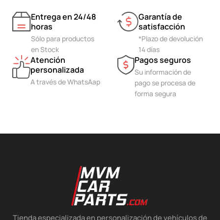
Entrega en 24/48
Garantía de
horas
satisfacción
Sólo para productos
*Plazo de devolución
en Stock
14 días
Atención
Pagos seguros
personalizada
Su información de
A través de WhatsAap
pago se procesa de
forma segura
Tienda especializada en personalización de vehículos de