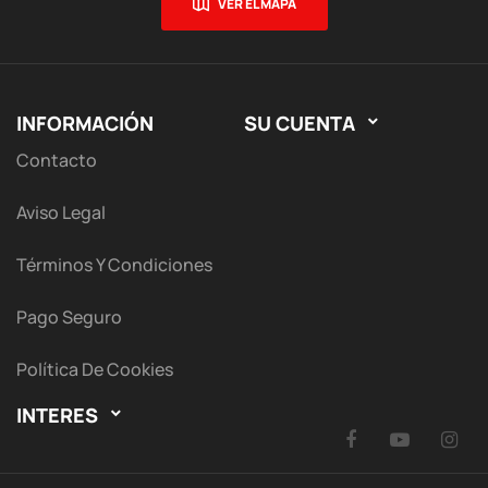
VER EL MAPA
INFORMACIÓN
SU CUENTA

Contacto
Aviso Legal
Términos Y Condiciones
Pago Seguro
Política De Cookies
INTERES

Facebook
YouTu
I