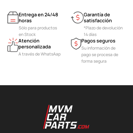
Entrega en 24/48
Garantía de
horas
satisfacción
Sólo para productos
*Plazo de devolución
en Stock
14 días
Atención
Pagos seguros
personalizada
Su información de
A través de WhatsAap
pago se procesa de
forma segura