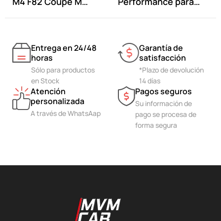
M4 F82 Coupe M
Performance para
Performance
BMW M4 F82 Coupe...
Entrega en 24/48
Garantía de
horas
satisfacción
Sólo para productos
*Plazo de devolución
en Stock
14 días
Atención
Pagos seguros
personalizada
Su información de
A través de WhatsAap
pago se procesa de
forma segura