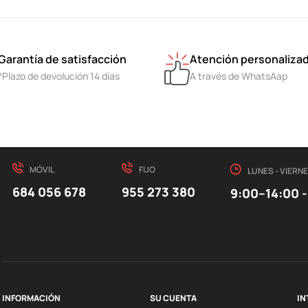
Garantía de satisfacción
Atención personaliza
*Plazo de devolución 14 días
A través de WhatsAap
MÓVIL
FIJO
LUNES - VIERN
684 056 678
955 273 380
9:00–14:00 -
INFORMACIÓN
SU CUENTA
IN