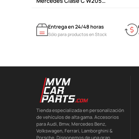
Mercedes Clase C W205
tipo...
Entrega en 24/48 horas
Sólo para productos en Stock
Tienda especializada en personalización
de vehículos de alta gama. Accesorios
para Audi, Bmw, Mercedes Benz,
Volkswagen, Ferrari, Lamborghini &
Porsche. Disponemos de una gran