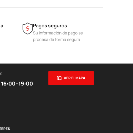
da
Pagos seguros
Su información de pago se
procesa de forma segura
ES
VER EL MAPA
 16:00–19:00
TERES