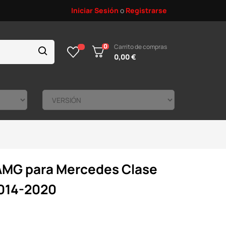
Iniciar Sesión
o
Registrarse
0
Carrito de compras
0,00 €
AMG para Mercedes Clase
014-2020