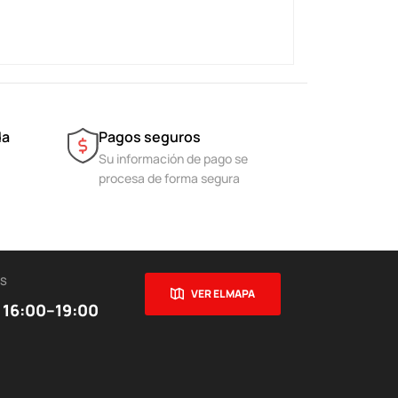
da
Pagos seguros
Su información de pago se
procesa de forma segura
ES
VER EL MAPA
 16:00–19:00