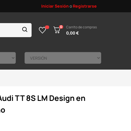
Iniciar Sesión
o
Registrarse
0
Carrito de compras
0,00 €
Audi TT 8S LM Design en
no