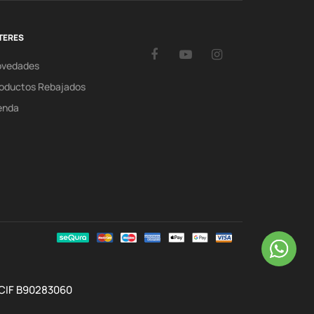
TERES
Facebook
YouTube
Instagram
ovedades
oductos Rebajados
enda
 CIF B90283060