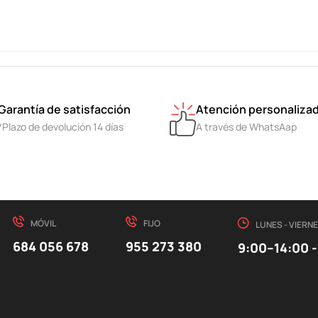
Garantía de satisfacción
Atención personaliza
*Plazo de devolución 14 días
A través de WhatsAap
MÓVIL
FIJO
LUNES - VIERN
684 056 678
955 273 380
9:00–14:00 -